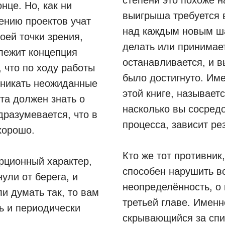
степени это похоже н
нце. Но, как ни
выигрыша требуется 
ению проектов учат
над каждым новым ша
оей точки зрения,
делать или принимае
лежит концепция
останавливается, и в
, что по ходу работы
было достигнуто. Им
зникать неожиданные
этой книге, называет
та должен знать о
насколько вы сосредо
дразумевается, что в
процесса, зависит ре
хорошо.
Кто же тот противник
рционный характер,
способен нарушить в
нули от берега, и
неопределённость, о 
и думать так, то вам
третьей главе. Именн
ь и периодически
скрывающийся за спи