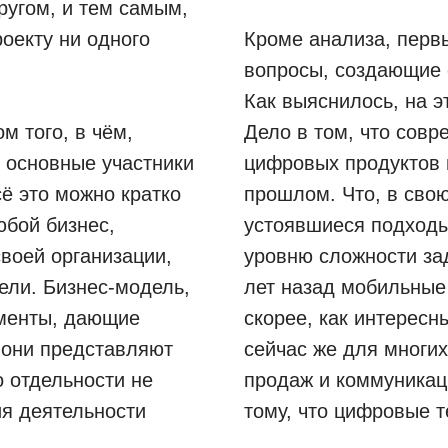
ругом, и тем самым,
роекту ни одного
Кроме анализа, перв
вопросы, создающие 
Как выяснилось, на э
м того, в чём,
Дело в том, что сов
ё основные участники
цифровых продуктов 
сё это можно кратко
прошлом. Что, в сво
бой бизнес,
устоявшиеся подход
воей организации,
уровню сложности за
ели. Бизнес-модель,
лет назад мобильные
ументы, дающие
скорее, как интересн
 они представляют
сейчас же для многих
о отдельности не
продаж и коммуникаци
я деятельности
тому, что цифровые т