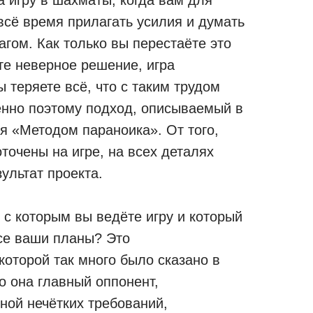
а игру в шахматы, когда вам для
всё время прилагать усилия и думать
гом. Как только вы перестаёте это
те неверное решение, игра
ы теряете всё, что с таким трудом
енно поэтому подход, описываемый в
ся «Методом параноика». От того,
точены на игре, на всех деталях
зультат проекта.
, с которым вы ведёте игру и который
се ваши планы? Это
которой так много было сказано в
о она главный оппонент,
ной нечётких требований,