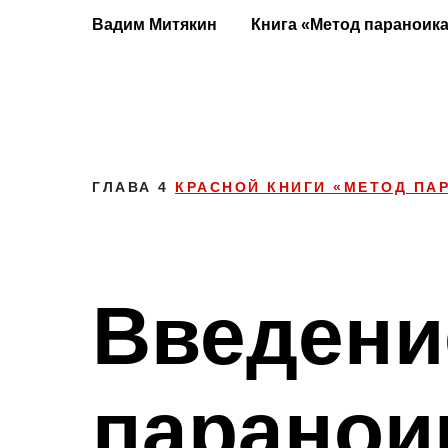
Вадим Митякин
Книга «Метод параноик
ГЛАВА 4
КРАСНОЙ КНИГИ «МЕТОД ПА
Введени
паранои